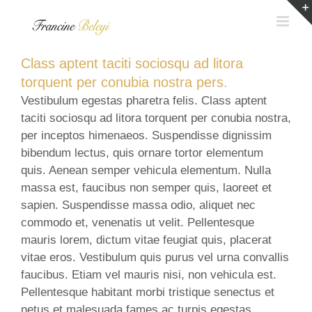
Skip
to
content
Class aptent taciti sociosqu ad litora
torquent per conubia nostra pers.
Vestibulum egestas pharetra felis. Class aptent
taciti sociosqu ad litora torquent per conubia nostra,
per inceptos himenaeos. Suspendisse dignissim
bibendum lectus, quis ornare tortor elementum
quis. Aenean semper vehicula elementum. Nulla
massa est, faucibus non semper quis, laoreet et
sapien. Suspendisse massa odio, aliquet nec
commodo et, venenatis ut velit. Pellentesque
mauris lorem, dictum vitae feugiat quis, placerat
vitae eros. Vestibulum quis purus vel urna convallis
faucibus. Etiam vel mauris nisi, non vehicula est.
Pellentesque habitant morbi tristique senectus et
netus et malesuada fames ac turpis egestas.